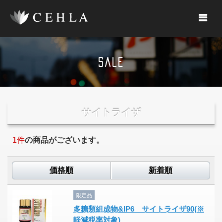
SALE
サイトライザ
1
件
の商品がございます。
価格順
新着順
限定品
多糖類組成物&IP6 サイトライザ90(※
軽減税率対象)