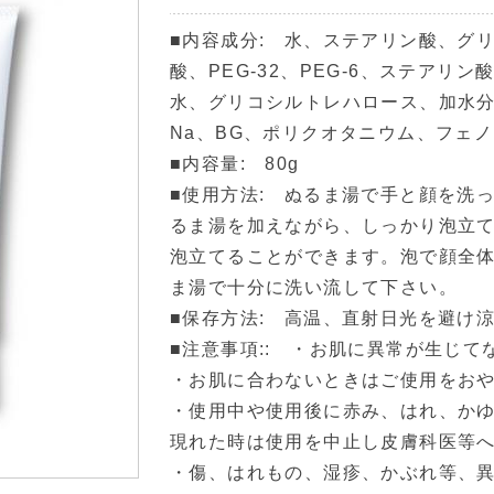
■内容成分: 水、ステアリン酸、グ
酸、PEG-32、PEG-6、ステアリ
水、グリコシルトレハロース、加水分
Na、BG、ポリクオタニウム、フェノ
■内容量: 80g
■使用方法: ぬるま湯で手と顔を洗った
るま湯を加えながら、しっかり泡立
泡立てることができます。泡で顔全
ま湯で十分に洗い流して下さい。
■保存方法: 高温、直射日光を避け
■注意事項:: ・お肌に異常が生じ
・お肌に合わないときはご使用をお
・使用中や使用後に赤み、はれ、かゆ
現れた時は使用を中止し皮膚科医等
・傷、はれもの、湿疹、かぶれ等、