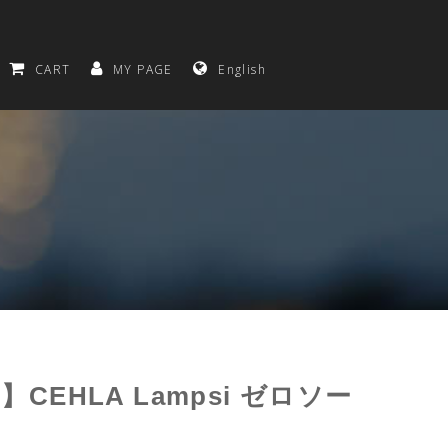
CART
MY PAGE
English
EHLA Lampsi ゼロソー