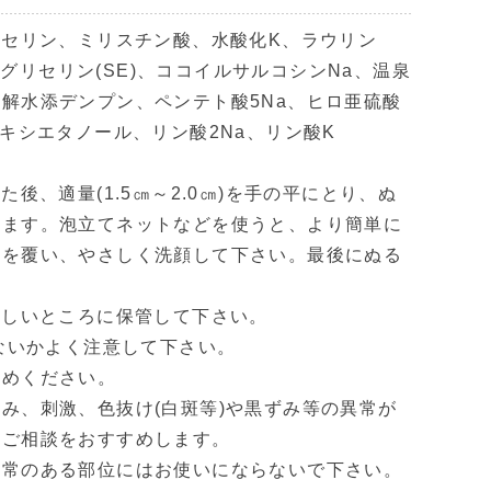
リセリン、ミリスチン酸、水酸化K、ラウリン
ン酸グリセリン(SE)、ココイルサルコシンNa、温泉
解水添デンプン、ペンテト酸5Na、ヒロ亜硫酸
キシエタノール、リン酸2Na、リン酸K
後、適量(1.5㎝～2.0㎝)を手の平にとり、ぬ
てます。泡立てネットなどを使うと、より簡単に
体を覆い、やさしく洗顔して下さい。最後にぬる
涼しいところに保管して下さい。
てないかよく注意して下さい。
やめください。
み、刺激、色抜け(白斑等)や黒ずみ等の異常が
へご相談をおすすめします。
異常のある部位にはお使いにならないで下さい。